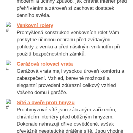
moderní a účinný způsob, jak chránit interiér před
přehříváním a zároveň si zachovat dostatek
denního světla.
Venkovní rolety
Promyšlená konstrukce venkovních rolet Vám
poskytne účinnou ochranu před zvídavými
pohledy z venku a před násilným vniknutím při
použití bezpečnostních zámků.
Garážová rolovací vrata
Garážová vrata mají vysokou úroveň komfortu a
zabezpečení. Vzhled, barevné možnosti a
elegantní provedení zdůrazní celkový vzhled
Vašeho domu i garáže.
Sítě a dveře proti hmyzu
Protihmyzové sítě jsou zábraným zařízením,
chránícím interiéry před obtížným hmyzem.
Dokonale nahrazují dříve osvědčené, avšak
převážně neestetické drátěné sítě. Jsou vhodné