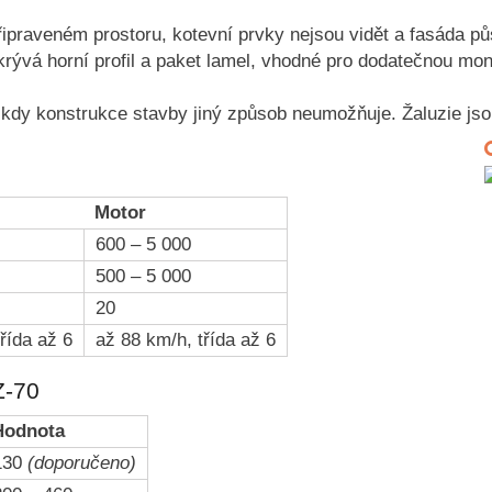
připraveném prostoru, kotevní prvky nejsou vidět a fasáda 
rývá horní profil a paket lamel, vhodné pro dodatečnou mon
kdy konstrukce stavby jiný způsob neumožňuje. Žaluzie jsou
Motor
600 – 5 000
500 – 5 000
20
řída až 6
až 88 km/h, třída až 6
Z-70
Hodnota
130
(doporučeno)