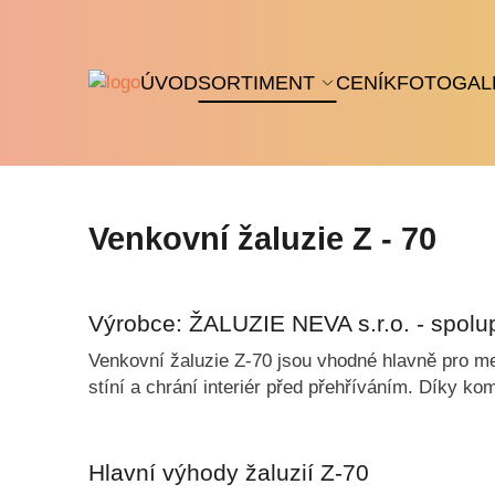
ÚVOD
SORTIMENT
CENÍK
FOTOGAL
Venkovní žaluzie Z - 70
Výrobce: ŽALUZIE NEVA s.r.o. - spol
Venkovní žaluzie Z-70 jsou vhodné hlavně pro men
stíní a chrání interiér před přehříváním. Díky k
Hlavní výhody žaluzií Z-70