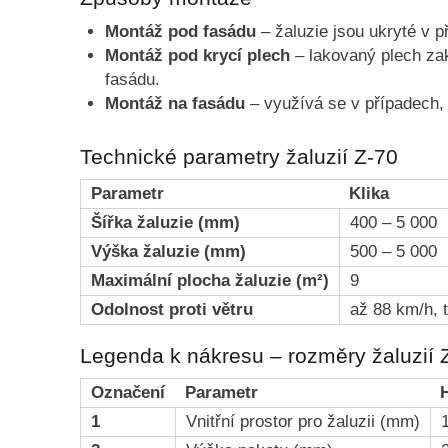
Montáž pod fasádu
– žaluzie jsou ukryté v 
Montáž pod krycí plech
– lakovaný plech zak
fasádu.
Montáž na fasádu
– využívá se v případech, 
Technické parametry žaluzií Z-70
Parametr
Klika
Šířka žaluzie (mm)
400 – 5 000
Výška žaluzie (mm)
500 – 5 000
Maximální plocha žaluzie (m²)
9
Odolnost proti větru
až 88 km/h, t
Legenda k nákresu – rozměry žaluzií 
Označení
Parametr
1
Vnitřní prostor pro žaluzii (mm)