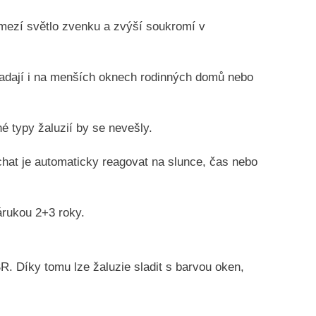
omezí světlo zvenku a zvýší soukromí v
ypadají i na menších oknech rodinných domů nebo
é typy žaluzií by se nevešly.
chat je automaticky reagovat na slunce, čas nebo
árukou 2+3 roky.
. Díky tomu lze žaluzie sladit s barvou oken,