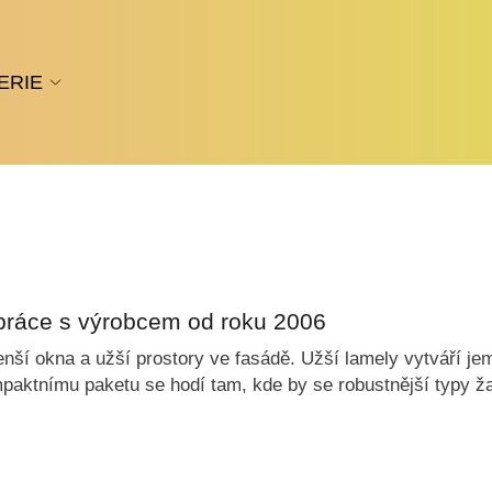
ERIE
upráce s výrobcem od roku 2006
ší okna a užší prostory ve fasádě. Užší lamely vytváří jemn
ompaktnímu paketu se hodí tam, kde by se robustnější typy ža