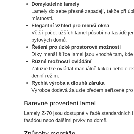
Domykatelné lamely
Lamely do sebe přesně zapadají, takže při úp
místnosti.
Elegantní vzhled pro menší okna
Větší počet užších lamel působí na fasádě je
bytových domů.
Řešení pro úzké prostorové možnosti
Díky menší šířce lamel jsou vhodné tam, kde j
Různé možnosti ovládání
Žaluzie lze ovládat manuálně klikou nebo ele
denní režim.
Rychlá výroba a dlouhá záruka
Výrobce dodává žaluzie předem seřízené pro 
Barevné provedení lamel
Lamely Z-70 jsou dostupné v řadě standardních i
fasádou nebo dalšími prvky na domě.
Způsoby montáže