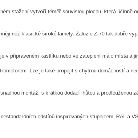
lném stažení vytvoří téměř souvislou plochu, která účinně 
mněji než klasické široké lamely. Žaluzie Z-70 tak dobře v
e v připraveném kastlíku nebo ve zateplení málo místa a jin
ktromotorem. Lze je také propojit s chytrou domácností a ne
snadnou montáž, s krátkou dodací lhůtou a prodlouženou z
 nestandardních odstínů inspirovaných stupnicemi RAL a VSR