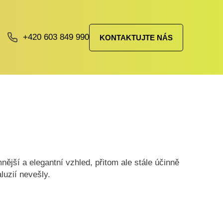
+420 603 849 990
KONTAKTUJTE NÁS
ější a elegantní vzhled, přitom ale stále účinně
luzií nevešly.